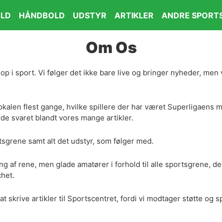
LD
HÅNDBOLD
UDSTYR
ARTIKLER
ANDRE SPORT
Om Os
p i sport. Vi følger det ikke bare live og bringer nyheder, men 
alen flest gange, hvilke spillere der har været Superligaens m
nde svaret blandt vores mange artikler.
tsgrene samt alt det udstyr, som følger med.
ing af rene, men glade amatører i forhold til alle sportsgrene, 
chet.
å at skrive artikler til Sportscentret, fordi vi modtager støtte 